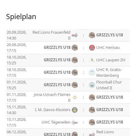
Spielplan
20.09.2026,
Red Lions Frauenfeld
GRIZZLYS U18
:
14:30
II
20.09.2026,
GRIZZLYS U18
:
UHC Herisau
17:15
18.10.2026,
GRIZZLYS U18
:
UHC Laupen ZH
15:25
18.10.2026,
UHC R. Grabs-
GRIZZLYS U18
:
17:15
Werdenberg
01.11.2026,
Floorball Chur
GRIZZLYS U18
:
15:25
United II
01.11.2026,
Jona-Uznach Flames
:
GRIZZLYS U18
17:15
II
15.11.2026,
I. M. Davos-Klosters
:
GRIZZLYS U18
14:30
15.11.2026,
UHC Tägerwilen
:
GRIZZLYS U18
17:15
06.12.2026,
Red Lions
GRIZZLYS U18
: