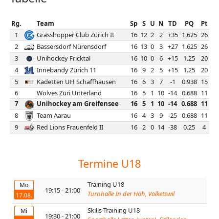
Rg.
Team
Sp
S
U
N
TD
PQ
Pt
1
Grasshopper Club Zürich II
16
12
2
2
+35
1.625
26
2
Bassersdorf Nürensdorf
16
13
0
3
+27
1.625
26
3
Unihockey Fricktal
16
10
0
6
+15
1.25
20
4
Innebandy Zürich 11
16
9
2
5
+15
1.25
20
5
Kadetten UH Schaffhausen
16
6
3
7
-1
0.938
15
6
Wolves Züri Unterland
16
5
1
10
-14
0.688
11
7
Unihockey am Greifensee
16
5
1
10
-14
0.688
11
8
Team Aarau
16
4
3
9
-25
0.688
11
9
Red Lions Frauenfeld II
16
2
0
14
-38
0.25
4
Termine U18
Training U18
Mo
19:15 - 21:00
Turnhalle In der Höh, Volketswil
17.08.
Skills-Training U18
Mi
19:30 - 21:00