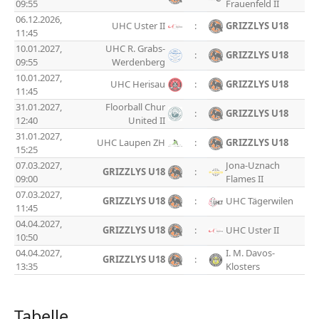
09:55
Frauenfeld II
06.12.2026,
UHC Uster II
:
GRIZZLYS U18
11:45
10.01.2027,
UHC R. Grabs-
:
GRIZZLYS U18
09:55
Werdenberg
10.01.2027,
UHC Herisau
:
GRIZZLYS U18
11:45
31.01.2027,
Floorball Chur
:
GRIZZLYS U18
12:40
United II
31.01.2027,
UHC Laupen ZH
:
GRIZZLYS U18
15:25
07.03.2027,
Jona-Uznach
GRIZZLYS U18
:
09:00
Flames II
07.03.2027,
GRIZZLYS U18
:
UHC Tägerwilen
11:45
04.04.2027,
GRIZZLYS U18
:
UHC Uster II
10:50
04.04.2027,
I. M. Davos-
GRIZZLYS U18
:
13:35
Klosters
Tabelle